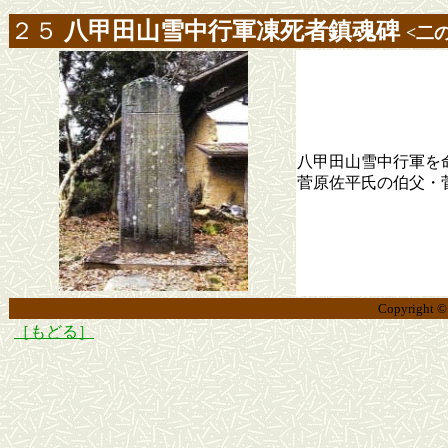
２５
八甲田山雪中行軍凍死者鎮魂碑
<二
八甲田山雪中行軍を
菅原佐平氏の伯父・
Copyright 
［もどる］